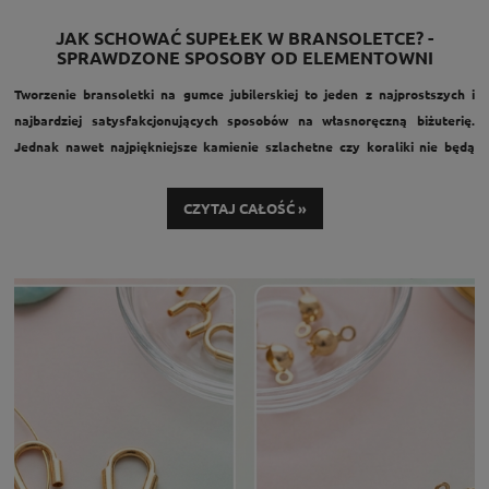
JAK SCHOWAĆ SUPEŁEK W BRANSOLETCE? -
SPRAWDZONE SPOSOBY OD ELEMENTOWNI
Tworzenie bransoletki na gumce jubilerskiej to jeden z najprostszych i
najbardziej satysfakcjonujących sposobów na własnoręczną biżuterię.
Jednak nawet najpiękniejsze kamienie szlachetne czy koraliki nie będą
wyglądać dobrze, jeśli widoczny pozostanie… supełek.
W tym poradniku pokażemy Ci, jak estetycznie ukryć supełek, jakie
CZYTAJ CAŁOŚĆ »
techniki są najtrwalsze oraz jakie elementy warto wykorzystać, aby Twoja
biżuteria handmade wyglądała profesjonalnie.