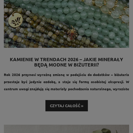
KAMIENIE W TRENDACH 2026 – JAKIE MINERAŁY
BĘDĄ MODNE W BIŻUTERII?
Rok 2026 przynosi wyraźną zmianę w podejściu do dodatków – biżuteria
przestaje być jedynie ozdobą, a staje się formą osobistej ekspresji. W
centrum uwagi znajdują się materiały pochodzenia naturalnego, wyraziste
kolory oraz rękodzieło. To właśnie dlatego trendy biżuteryjne 2026 tak
silnie łączą się z ideą autentyczności i świadomego wyboru.
CZYTAJ CAŁOŚĆ »