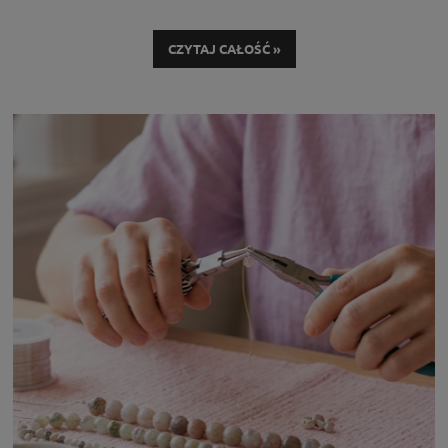
właśnie ono decyduje o tym, czy Twoja praca będzie wyglądała
profesjonalnie i posłuży na lata.
CZYTAJ CAŁOŚĆ »
W tym poradniku pokażemy Ci trzy sprawdzone i łatwe sposoby na
zakończenie naszyjnika.