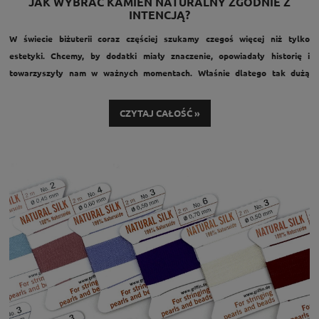
JAK WYBRAĆ KAMIEŃ NATURALNY ZGODNIE Z
INTENCJĄ?
W świecie biżuterii coraz częściej szukamy czegoś więcej niż tylko
estetyki. Chcemy, by dodatki miały znaczenie, opowiadały historię i
towarzyszyły nam w ważnych momentach. Właśnie dlatego tak dużą
popularnością cieszą się dziś kamienie z intencją – naturalne minerały,
którym od wieków przypisuje się określone właściwości symboliczne. Dla
CZYTAJ CAŁOŚĆ »
jednych to subtelna forma pracy z emocjami, dla innych – inspiracja do
tworzenia wyjątkowej, osobistej biżuterii z przesłaniem. Jak więc podejść
do tematu i dokonać świadomego wyboru?