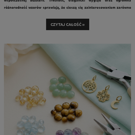
różnorodność wzorów sprawiają, że cieszą się zainteresowaniem zarówno
wśród twórców biżuterii handmade, jak i osób poszukujących gotowych
dodatków do codziennych stylizacji. W ofercie sklepu Elementownia.pl
CZYTAJ CAŁOŚĆ »
znajduje się bogaty wybór zawieszek wykonanych ze stali chirurgicznej,
dzięki czemu każdy może znaleźć model odpowiadający własnemu stylowi.