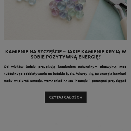
KAMIENIE NA SZCZĘŚCIE – JAKIE KAMIENIE KRYJĄ W
SOBIE POZYTYWNĄ ENERGIĘ?
Od wieków ludzie przypisują kamieniom naturalnym niezwykłą moc
subtelnego oddziaływania na ludzkie życie. Wierzy się, że energia kamieni
może wspierać emocje, wzmacniać nasze intencje i pomagać przyciągać
to, czego w danym momencie najbardziej potrzebujemy. Z tego powodu
kamień na szczęście od dawna traktowany jest nie tylko jako piękny
CZYTAJ CAŁOŚĆ »
element biżuterii, ale przede wszystkim jako osobisty talizman – symbol
ochrony, harmonii i dobrych zmian.