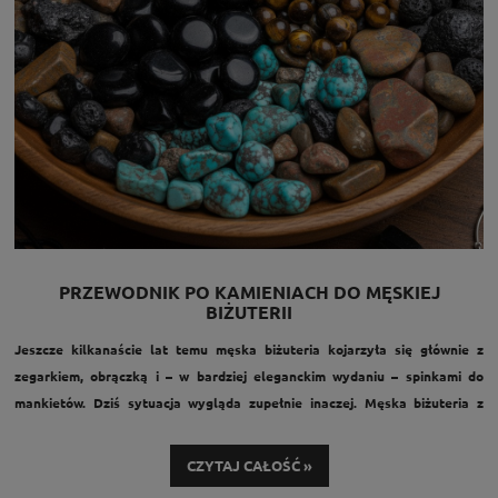
PRZEWODNIK PO KAMIENIACH DO MĘSKIEJ
BIŻUTERII
Jeszcze kilkanaście lat temu męska biżuteria kojarzyła się głównie z
zegarkiem, obrączką i – w bardziej eleganckim wydaniu – spinkami do
mankietów. Dziś sytuacja wygląda zupełnie inaczej. Męska biżuteria z
kamieni naturalnych stała się modnym dodatkiem, który podkreśla styl,
osobowość i zamiłowanie do jakości.
CZYTAJ CAŁOŚĆ »