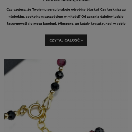
Czy czujesz, że Twojemu sercu brakuje odrobiny blasku? Czy tęsknisz za
głębokim, spokojnym szczęściem w miłości? Od zarania dziejów ludzie
fascynowali się mocą kamieni. Wierzono, że każdy kryształ nosi w sobie
unikalną, wibracyjną energię, która ma moc wpływania nie tylko na nasz
wygląd, ale przede wszystkim – na nasze emocje i relacje.
CZYTAJ CAŁOŚĆ »
Jeśli szukasz naturalnego sposobu na wzmocnienie uczuć, poprawę
komunikacji z ukochanymi lub po prostu potrzebujesz wsparcia w drodze
do szczęścia, ten tekst jest dla Ciebie. Odkrywamy razem magię kamieni
na miłość i badamy, jak ich naturalna energia może otworzyć Twoje serce
na miłość, która trwa i koi.