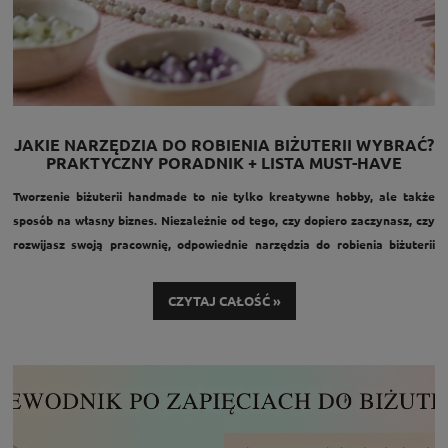
JAKIE NARZĘDZIA DO ROBIENIA BIŻUTERII WYBRAĆ?
PRAKTYCZNY PORADNIK + LISTA MUST-HAVE
Tworzenie biżuterii handmade to nie tylko kreatywne hobby, ale także
sposób na własny biznes. Niezależnie od tego, czy dopiero zaczynasz, czy
rozwijasz swoją pracownię, odpowiednie narzędzia do robienia biżuterii
handmade są absolutną podstawą.
W tym poradniku pokażemy, jakie narzędzia wybrać, na co zwrócić uwagę i
CZYTAJ CAŁOŚĆ »
gdzie kupić sprawdzone akcesoria – tak, aby praca była wygodna,
precyzyjna i przyjemna.