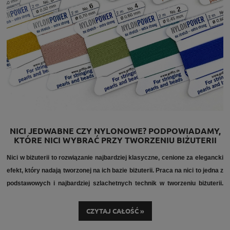
NICI JEDWABNE CZY NYLONOWE? PODPOWIADAMY,
KTÓRE NICI WYBRAĆ PRZY TWORZENIU BIŻUTERII
Nici w biżuterii to rozwiązanie najbardziej klasyczne, cenione za elegancki
efekt, który nadają tworzonej na ich bazie biżuterii. Praca na nici to jedna z
podstawowych i najbardziej szlachetnych technik w tworzeniu biżuterii.
Wymaga jednak świadomego doboru materiałów oraz znajomości ich
właściwości. Odpowiednio dobrane nici do biżuterii, właściwa grubość oraz
CZYTAJ CAŁOŚĆ »
profesjonalne wykończenie pozwalają tworzyć projekty trwałe i