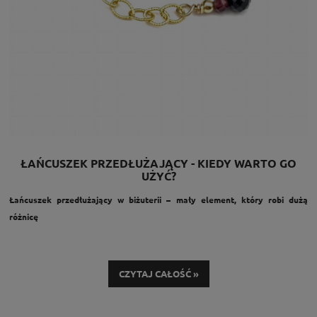
ŁAŃCUSZEK PRZEDŁUŻAJĄCY - KIEDY WARTO GO
UŻYĆ?
Łańcuszek przedłużający w biżuterii – mały element, który robi dużą
różnicę
Łańcuszek przedłużający to niepozorny, ale niezwykle praktyczny
element biżuterii, który znacząco zwiększa komfort noszenia naszyjników i
CZYTAJ CAŁOŚĆ »
bransoletek. Choć często jest traktowany jako dodatek techniczny, w
rzeczywistości pełni kilka ważnych funkcji – zarówno użytkowych, jak i