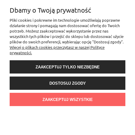
Dbamy o Twoją prywatność
Pliki cookies i pokrewne im technologie umożliwiają poprawne
działanie strony i pomagają nam dostosować ofertę do Twoich
potrzeb. Możesz zaakceptować wykorzystanie przez nas
BEZPIECZEŃSTWO UŻYTKOWANIA PRODUKTÓW
wszystkich tych plików i przejść do sklepu lub dostosować użycie
plików do swoich preferencji, wybierając opcję "Dostosuj zgody".
Więcej o plikach cookies przeczytasz w naszej Polityce
prywatności.
Zasady bezpiecznego użytkowania produktów ze srebra, stali, metalu, gold
filled, kamieni oraz akcesoriów i narzędzi jubilerskich.
ZAAKCEPTUJ TYLKO NIEZBĘDNE
CZYTAJ CAŁOŚĆ »
DOSTOSUJ ZGODY
ZAAKCEPTUJ WSZYSTKIE