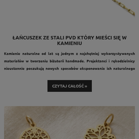
ŁAŃCUSZEK ZE STALI PVD KTÓRY MIEŚCI SIĘ W
KAMIENIU
Kamienie naturalne od lat są jednym z najchętniej wykorzystywanych
materiałów w tworzeniu biżuterii handmade. Projektanci i rękodzielnicy
nieustannie poszukują nowych sposobów eksponowania ich naturalnego
piękna, lekkości i wyjątkowego charakteru. Jednym z najciekawszych
trendów ostatnich lat jest biżuteria z kamieniami zawieszonymi
CZYTAJ CAŁOŚĆ »
bezpośrednio na łańcuszku, gdzie sam kamień staje się centralnym
punktem kompozycji.