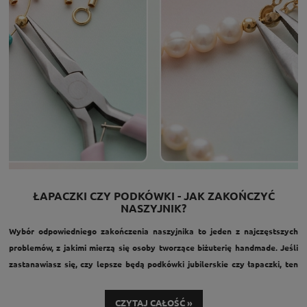
ŁAPACZKI CZY PODKÓWKI - JAK ZAKOŃCZYĆ
NASZYJNIK?
Wybór odpowiedniego zakończenia naszyjnika to jeden z najczęstszych
problemów, z jakimi mierzą się osoby tworzące biżuterię handmade. Jeśli
zastanawiasz się, czy lepsze będą podkówki jubilerskie czy łapaczki, ten
poradnik pomoże dobrać rozwiązanie idealne do Twojego projektu.
CZYTAJ CAŁOŚĆ »