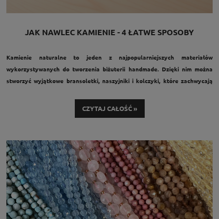
JAK NAWLEC KAMIENIE - 4 ŁATWE SPOSOBY
Kamienie naturalne to jeden z najpopularniejszych materiałów
wykorzystywanych do tworzenia biżuterii handmade. Dzięki nim można
stworzyć wyjątkowe bransoletki, naszyjniki i kolczyki, które zachwycają
niepowtarzalnym wyglądem. Jeśli dopiero zaczynasz swoją przygodę z
rękodziełem, prawdopodobnie zastanawiasz się, jak nawlekać kamienie
CZYTAJ CAŁOŚĆ »
naturalne, aby biżuteria była trwała i estetyczna.