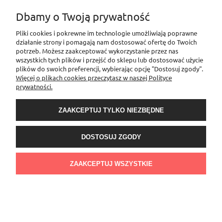
Dbamy o Twoją prywatność
Zawieszka złoty księżyc - stal 316 L
Pliki cookies i pokrewne im technologie umożliwiają poprawne
działanie strony i pomagają nam dostosować ofertę do Twoich
potrzeb. Możesz zaakceptować wykorzystanie przez nas
7,90 zł
wszystkich tych plików i przejść do sklepu lub dostosować użycie
plików do swoich preferencji, wybierając opcję "Dostosuj zgody".
Więcej o plikach cookies przeczytasz w naszej Polityce
DO KOSZYKA
prywatności.
ZAAKCEPTUJ TYLKO NIEZBĘDNE
NOWOŚĆ
DOSTOSUJ ZGODY
ZAAKCEPTUJ WSZYSTKIE