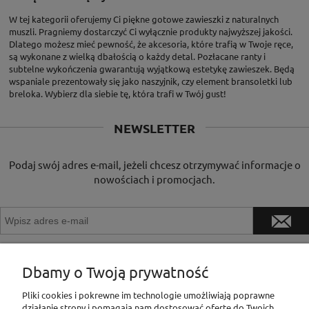
W tej kategorii oferujemy Ci piękne gotowe zawieszki z naturalnych
muszli. Pragniemy dostarczyć Ci wyłącznie produkty najwyższej jakości.
Dlatego możesz mieć pewność, że akcesoria, które trafią w Twoje ręce,
są wykonane z wielką dbałością o każdy detal. Pozłacane ranty i
subtelne wykończenia gwarantują wyjątkową estetykę zawieszek. Będą
wspaniale prezentowały się jako naszyjnik, czy element bransoletki lub
breloka. Wybierz dla siebie tę, która trafi w Twój gust!
NEWSLETTER
Podaj swój adres e-mail, jeżeli chcesz otrzymywać informacje o
nowościach i promocjach.
Dbamy o Twoją prywatność
INFORMACJE
Pliki cookies i pokrewne im technologie umożliwiają poprawne
działanie strony i pomagają nam dostosować ofertę do Twoich