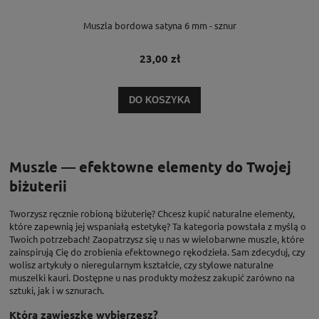
Muszla bordowa satyna 6 mm - sznur
23,00 zł
DO KOSZYKA
Muszle — efektowne elementy do Twojej
biżuterii
Tworzysz ręcznie robioną biżuterię? Chcesz kupić naturalne elementy,
które zapewnią jej wspaniałą estetykę? Ta kategoria powstała z myślą o
Twoich potrzebach! Zaopatrzysz się u nas w wielobarwne muszle, które
zainspirują Cię do zrobienia efektownego rękodzieła. Sam zdecyduj, czy
wolisz artykuły o nieregularnym kształcie, czy stylowe naturalne
muszelki kauri. Dostępne u nas produkty możesz zakupić zarówno na
sztuki, jak i w sznurach.
Którą zawieszkę wybierzesz?