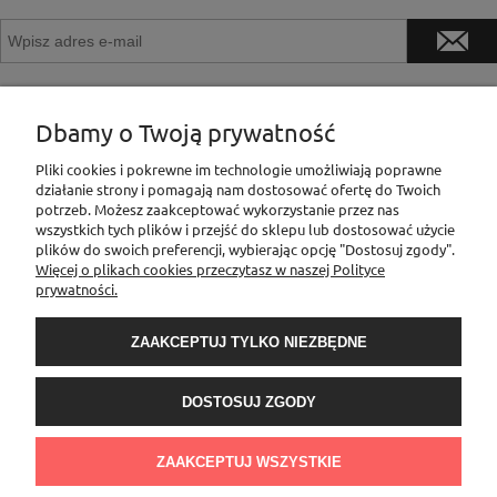
Dbamy o Twoją prywatność
INFORMACJE
Pliki cookies i pokrewne im technologie umożliwiają poprawne
działanie strony i pomagają nam dostosować ofertę do Twoich
potrzeb. Możesz zaakceptować wykorzystanie przez nas
MOJE KONTO
wszystkich tych plików i przejść do sklepu lub dostosować użycie
plików do swoich preferencji, wybierając opcję "Dostosuj zgody".
Więcej o plikach cookies przeczytasz w naszej Polityce
prywatności.
PŁATNOŚCI I DOSTAWA
ZAAKCEPTUJ TYLKO NIEZBĘDNE
O NAS
DOSTOSUJ ZGODY
Sklep Elementownia |Al. Niepodległości 76/78, 02-626 Warszawa, woj.
mazowieckie | tel.
600888206
| sklep@elementow
nia.pl
| Kamoni Monika
ZAAKCEPTUJ WSZYSTKIE
Jesionkiewicz-Branas NIP: 1231122407 l REGON: 541058992