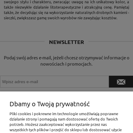
swojego stylu i charakteru, zwracając uwagę na ich unikatowy kolor, a
także niezwykłe działanie litoterapeutyczne i atrakcyjną cenę. Pamiętaj
także, że decydując się na wykorzystanie naturalnych drobnych kamieni -
sieczki, zwiększasz gamę swoich wyrobów nie zawyżając kosztów.
NEWSLETTER
Podaj swój adres e-mail, jeżeli chcesz otrzymywać informacje o
nowościach i promocjach.
Dbamy o Twoją prywatność
INFORMACJE
Pliki cookies i pokrewne im technologie umożliwiają poprawne
działanie strony i pomagają nam dostosować ofertę do Twoich
potrzeb. Możesz zaakceptować wykorzystanie przez nas
wszystkich tych plików i przejść do sklepu lub dostosować użycie
MOJE KONTO