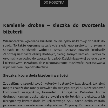
DO KOSZYKA
Kamienie drobne – sieczka do tworzenia
biżuterii
Własnoręcznie wykonana biżuteria to nie tylko unikatowy dodatek do
stroju. To także ogromna satysfakcja z udanego projektu i przyjemny
sposób na spędzanie wolnego czasu. Szukasz nowych inspiracji?
Zapoznaj się z naszą ofertą drobnych, nieregularnych kamieni. Sieczka to
oryginalny surowiec do tworzenia ozdób. Dzięki niezwykłej palecie barw
i nietypowym kształtom daje nieograniczone możliwości zastosowania
w jubilerstwie i rękodzielnictwie.
Sieczka, która doda biżuterii wartości
Zadbaliśmy o szeroki wybór kolorów i gatunków tzw. sieczki, tak abyś
mogła znaleźć doskonały surowiec do swojego projektu. Może stanowić
komponent naszyjników, bransolet i kolczyków. Delikatna forma
drobnych kamieni doskonale sprawdzi się do lekkich projektów, a ich
nieregularny kształt doda im unikatowego rysu. Każde oczko zostało
przewiercone i nawleczone, żeby ułatwić Ci pracę. Dobierz sznur do