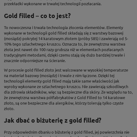
przekładki wykonane w trwałej technologii pozłacania.
Gold filled – co to jest?
To nowoczesna i trwała technologia złocenia elementów. Elementy
wykonane w technologii gold filled składają się z warstwy bazowej
(mosiądz) pokrytej 14 karatowym złotem (próby 585) i zawierają od 5-
10% tego szlachetnego kruszcu. Oznacza to, że zewnętrzna warstwa
złota jest nawet do 100 razy grubsza niż w elementach pozłacanych
tradycyjnymi metodami, dzięki czemu stają się dużo bardziej trwałe i
znacznie odporniejsze na ścieranie.
W procesie gold filled złoto jest walcowane w wysokiej temperaturze
na materiał bazowy (mosiądz) i trwale z nim łączone. Dzięki tej
technologii elementy gold filled mają takie same właściwości jak
wyroby wykonane ze szlachetnego kruszcu. Nie zawierają szkodliwych
dla zdrowia składników, więc są bezpieczne dla skóry. Ze względu na to,
że zewnętrzna warstwa półfabrykatów z Gold Filled to 14 karatowe
złoto, są one bezpieczne dla alergików, którzy tolerują tylko czyste
złoto.
Jak dbać o biżuterię z gold filled?
Przy odpowiednim dbaniu o biżuterię z gold filled, jej powierzchnia nie