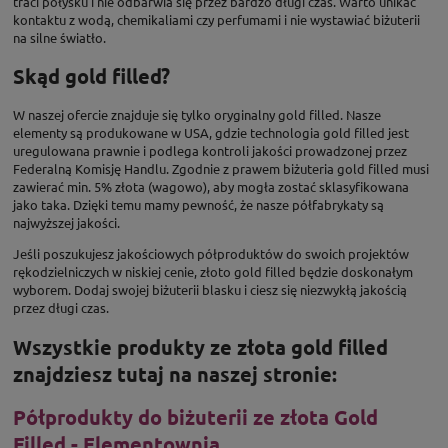
traci połysku i nie odbarwia się przez bardzo długi czas. Warto unikać
kontaktu z wodą, chemikaliami czy perfumami i nie wystawiać biżuterii
na silne światło.
Skąd gold filled?
W naszej ofercie znajduje się tylko oryginalny gold filled. Nasze
elementy są produkowane w USA, gdzie technologia gold filled jest
uregulowana prawnie i podlega kontroli jakości prowadzonej przez
Federalną Komisję Handlu. Zgodnie z prawem biżuteria gold filled musi
zawierać min. 5% złota (wagowo), aby mogła zostać sklasyfikowana
jako taka. Dzięki temu mamy pewność, że nasze półfabrykaty są
najwyższej jakości.
Jeśli poszukujesz jakościowych półproduktów do swoich projektów
rękodzielniczych w niskiej cenie, złoto gold filled będzie doskonałym
wyborem. Dodaj swojej biżuterii blasku i ciesz się niezwykłą jakością
przez długi czas.
Wszystkie produkty ze złota gold filled
znajdziesz tutaj na naszej stronie:
Półprodukty do biżuterii ze złota Gold
Filled - Elementownia