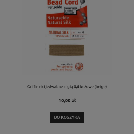
Griffin nici jedwabne z igłą 0,6 beżowe (beige)
10,00 zł
DO KOSZYKA