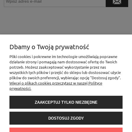
Dbamy o Twoją prywatność
INFORMACJE
Pliki cookies i pokrewne im technologie umożliwiają poprawne
działanie strony i pomagają nam dostosować ofertę do Twoich
potrzeb. Możesz zaakceptować wykorzystanie przez nas
wszystkich tych plików i przejść do sklepu lub dostosować użycie
MOJE KONTO
plików do swoich preferencji, wybierając opcję "Dostosuj zgody".
Więcej o plikach cookies przeczytasz w naszej Polityce
prywatności.
PŁATNOŚCI I DOSTAWA
ZAAKCEPTUJ TYLKO NIEZBĘDNE
O NAS
DOSTOSUJ ZGODY
Sklep Elementownia |Al. Niepodległości 76/78, 02-626 Warszawa, woj.