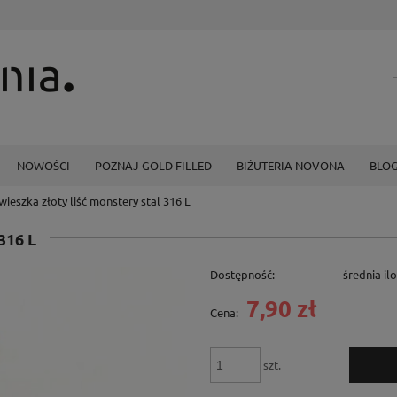
NOWOŚCI
POZNAJ GOLD FILLED
BIŻUTERIA NOVONA
BLO
wieszka złoty liść monstery stal 316 L
316 L
Dostępność:
średnia il
7,90 zł
Cena:
szt.