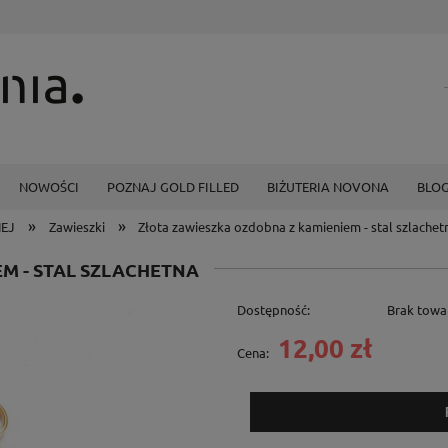
NOWOŚCI
POZNAJ GOLD FILLED
BIŻUTERIA NOVONA
BLO
»
»
NEJ
Zawieszki
Złota zawieszka ozdobna z kamieniem - stal szlachet
M - STAL SZLACHETNA
Dostępność:
Brak towa
12,00 zł
Cena: