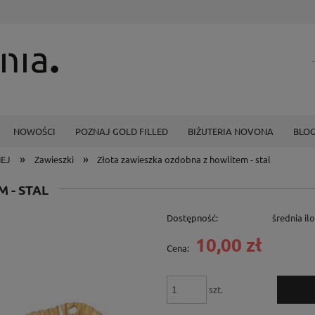
NOWOŚCI
POZNAJ GOLD FILLED
BIŻUTERIA NOVONA
BLO
»
»
NEJ
Zawieszki
Złota zawieszka ozdobna z howlitem - stal
 - STAL
Dostępność:
średnia il
10,00 zł
Cena:
szt.