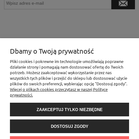
Dbamy o Twoją prywatność
INFORMACJE
Pliki cookies i pokrewne im technologie umożliwiają poprawne
działanie strony i pomagają nam dostosować ofertę do Twoich
potrzeb. Możesz zaakceptować wykorzystanie przez nas
wszystkich tych plików i przejść do sklepu lub dostosować użycie
MOJE KONTO
plików do swoich preferencji, wybierając opcję "Dostosuj zgody".
Więcej o plikach cookies przeczytasz w naszej Polityce
prywatności.
PŁATNOŚCI I DOSTAWA
ZAAKCEPTUJ TYLKO NIEZBĘDNE
O NAS
DOSTOSUJ ZGODY
Sklep Elementownia |Al. Niepodległości 76/78, 02-626 Warszawa, woj.