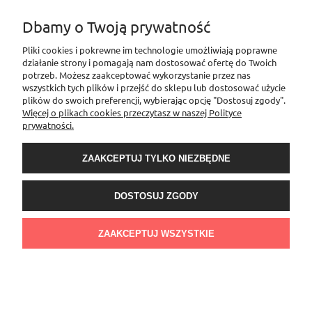
Dbamy o Twoją prywatność
INFORMACJE
Pliki cookies i pokrewne im technologie umożliwiają poprawne
działanie strony i pomagają nam dostosować ofertę do Twoich
potrzeb. Możesz zaakceptować wykorzystanie przez nas
wszystkich tych plików i przejść do sklepu lub dostosować użycie
MOJE KONTO
plików do swoich preferencji, wybierając opcję "Dostosuj zgody".
Więcej o plikach cookies przeczytasz w naszej Polityce
prywatności.
PŁATNOŚCI I DOSTAWA
ZAAKCEPTUJ TYLKO NIEZBĘDNE
O NAS
DOSTOSUJ ZGODY
Sklep Elementownia |Al. Niepodległości 76/78, 02-626 Warszawa, woj.
mazowieckie | tel.
600888206
| sklep@elementow
nia.pl
| Kamoni Monika
ZAAKCEPTUJ WSZYSTKIE
Jesionkiewicz-Branas NIP: 1231122407 l REGON: 541058992
POKAŻ PEŁNĄ WERSJĘ STRONY
Sklep internetowy Shoper.pl