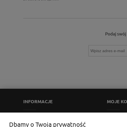
Podaj swój 
INFORMACJE
MOJE K
Zwroty i reklamacje
Twoje zamów
Dbamy o Twoją prywatność
Regulamin
Ustawienia k