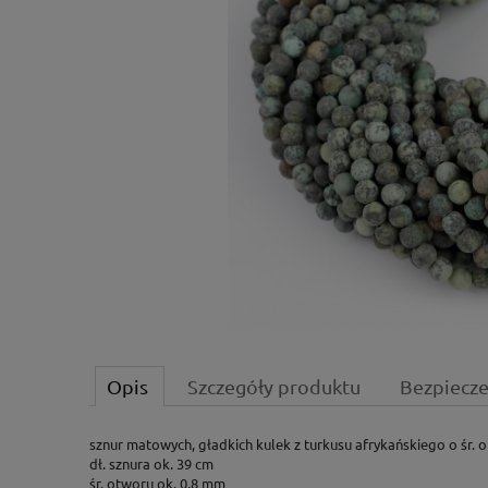
Opis
Szczegóły produktu
Bezpiecz
sznur matowych, gładkich kulek z turkusu afrykańskiego o śr. 
dł. sznura ok. 39 cm
śr. otworu ok. 0,8 mm