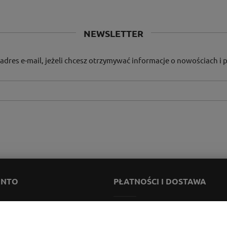
NEWSLETTER
adres e-mail, jeżeli chcesz otrzymywać informacje o nowościach i
ONTO
PŁATNOŚCI I DOSTAWA
ienia
Formy płatności
onta
Koszt dostawy