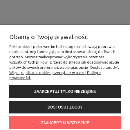
Dbamy o Twoją prywatność
INFORMACJE
Pliki cookies i pokrewne im technologie umożliwiają poprawne
działanie strony i pomagają nam dostosować ofertę do Twoich
potrzeb. Możesz zaakceptować wykorzystanie przez nas
MOJE KONTO
wszystkich tych plików i przejść do sklepu lub dostosować użycie
plików do swoich preferencji, wybierając opcję "Dostosuj zgody".
Więcej o plikach cookies przeczytasz w naszej Polityce
prywatności.
PŁATNOŚCI I DOSTAWA
ZAAKCEPTUJ TYLKO NIEZBĘDNE
O NAS
DOSTOSUJ ZGODY
Sklep Elementownia |Al. Niepodległości 76/78, 02-626 Warszawa, woj.
mazowieckie | tel.
600888206
| sklep@elementow
nia.pl
| Kamoni Monika
ZAAKCEPTUJ WSZYSTKIE
Jesionkiewicz-Branas NIP: 1231122407 l REGON: 541058992