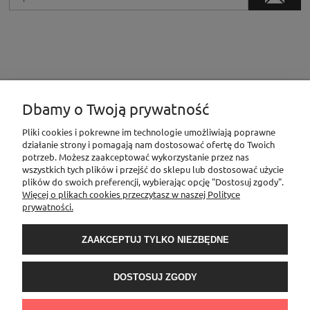
Dbamy o Twoją prywatność
INFORMACJE
Pliki cookies i pokrewne im technologie umożliwiają poprawne
działanie strony i pomagają nam dostosować ofertę do Twoich
potrzeb. Możesz zaakceptować wykorzystanie przez nas
MOJE KONTO
wszystkich tych plików i przejść do sklepu lub dostosować użycie
plików do swoich preferencji, wybierając opcję "Dostosuj zgody".
Więcej o plikach cookies przeczytasz w naszej Polityce
prywatności.
PŁATNOŚCI I DOSTAWA
ZAAKCEPTUJ TYLKO NIEZBĘDNE
O NAS
DOSTOSUJ ZGODY
Sklep Elementownia |Al. Niepodległości 76/78, 02-626 Warszawa, woj.
mazowieckie | tel.
600888206
| sklep@elementow
nia.pl
| Kamoni Monika