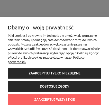
Dbamy o Twoją prywatność
INFORMACJE
Pliki cookies i pokrewne im technologie umożliwiają poprawne
działanie strony i pomagają nam dostosować ofertę do Twoich
potrzeb. Możesz zaakceptować wykorzystanie przez nas
MOJE KONTO
wszystkich tych plików i przejść do sklepu lub dostosować użycie
plików do swoich preferencji, wybierając opcję "Dostosuj zgody".
Więcej o plikach cookies przeczytasz w naszej Polityce
prywatności.
PŁATNOŚCI I DOSTAWA
ZAAKCEPTUJ TYLKO NIEZBĘDNE
O NAS
DOSTOSUJ ZGODY
Sklep Elementownia |Al. Niepodległości 76/78, 02-626 Warszawa, woj.
mazowieckie | tel.
600888206
| sklep@elementow
nia.pl
| Kamoni Monika
ZAAKCEPTUJ WSZYSTKIE
Jesionkiewicz-Branas NIP: 1231122407 l REGON: 541058992