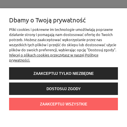
Dbamy o Twoją prywatność
INFORMACJE
Pliki cookies i pokrewne im technologie umożliwiają poprawne
działanie strony i pomagają nam dostosować ofertę do Twoich
potrzeb. Możesz zaakceptować wykorzystanie przez nas
wszystkich tych plików i przejść do sklepu lub dostosować użycie
MOJE KONTO
plików do swoich preferencji, wybierając opcję "Dostosuj zgody".
Więcej o plikach cookies przeczytasz w naszej Polityce
prywatności.
PŁATNOŚCI I DOSTAWA
ZAAKCEPTUJ TYLKO NIEZBĘDNE
O NAS
DOSTOSUJ ZGODY
Sklep Elementownia |Al. Niepodległości 76/78, 02-626 Warszawa, woj.
mazowieckie | tel.
600888206
| sklep@elementow
nia.pl
| Kamoni Monika
ZAAKCEPTUJ WSZYSTKIE
Jesionkiewicz-Branas NIP: 1231122407 l REGON: 541058992
POKAŻ PEŁNĄ WERSJĘ STRONY