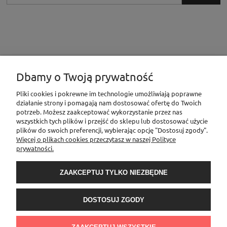
Dbamy o Twoją prywatność
INFORMACJE
Pliki cookies i pokrewne im technologie umożliwiają poprawne
działanie strony i pomagają nam dostosować ofertę do Twoich
potrzeb. Możesz zaakceptować wykorzystanie przez nas
MOJE KONTO
wszystkich tych plików i przejść do sklepu lub dostosować użycie
plików do swoich preferencji, wybierając opcję "Dostosuj zgody".
Więcej o plikach cookies przeczytasz w naszej Polityce
prywatności.
PŁATNOŚCI I DOSTAWA
ZAAKCEPTUJ TYLKO NIEZBĘDNE
O NAS
DOSTOSUJ ZGODY
Sklep Elementownia |Al. Niepodległości 76/78, 02-626 Warszawa, woj.
mazowieckie | tel.
600888206
| sklep@elementow
nia.pl
| Kamoni Monika