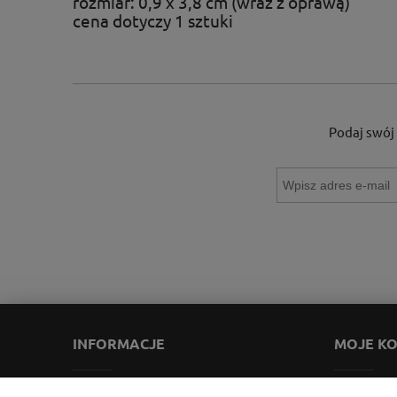
rozmiar: 0,9 x 3,8 cm (wraz z oprawą)
cena dotyczy 1 sztuki
Podaj swój 
INFORMACJE
MOJE K