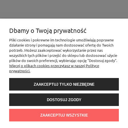
Dbamy o Twoją prywatność
INFORMACJE
Pliki cookies i pokrewne im technologie umożliwiają poprawne
działanie strony i pomagają nam dostosować ofertę do Twoich
potrzeb. Możesz zaakceptować wykorzystanie przez nas
MOJE KONTO
wszystkich tych plików i przejść do sklepu lub dostosować użycie
plików do swoich preferencji, wybierając opcję "Dostosuj zgody".
Więcej o plikach cookies przeczytasz w naszej Polityce
prywatności.
PŁATNOŚCI I DOSTAWA
ZAAKCEPTUJ TYLKO NIEZBĘDNE
O NAS
DOSTOSUJ ZGODY
Sklep Elementownia |Al. Niepodległości 76/78, 02-626 Warszawa, woj.
mazowieckie | tel.
600888206
| sklep@elementow
nia.pl
| Kamoni Monika
ZAAKCEPTUJ WSZYSTKIE
Jesionkiewicz-Branas NIP: 1231122407 l REGON: 541058992