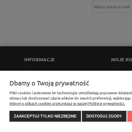
INFORMACJE
MOJE K
Zwroty i reklamacje
Twoje zamów
Dbamy o Twoją prywatność
Regulamin
Ustawienia k
Pliki cookies i pokrewne im technologie umożliwiają poprawne działan
Polityka prywatności
Przechowaln
sklepu lub dostosować użycie plików do swoich preferencji, wybierając
Ustawienia plików cookies
Więcej o plikach cookies przeczytasz w naszej Polityce prywatności.
Bezpieczeństwo użytkowania produktów
ZAAKCEPTUJ TYLKO NIEZBĘDNE
DOSTOSUJ ZGODY
Sklep Elementownia |Al. Niepodległości 76/78, 02-626 Wa