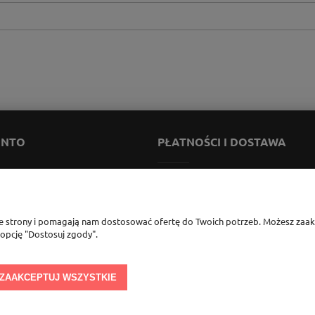
ONTO
PŁATNOŚCI I DOSTAWA
ienia
Formy płatności
onta
Koszt dostawy
ie strony i pomagają nam dostosować ofertę do Twoich potrzeb. Możesz zaakc
ia
Czas realizacji zamówienia
 opcję "Dostosuj zgody".
Nasz system rabatowy
ZAAKCEPTUJ WSZYSTKIE
rszawa, woj. mazowieckie | tel.
600888206
| sklep@elementow
nia.pl
| Kamon
541058992