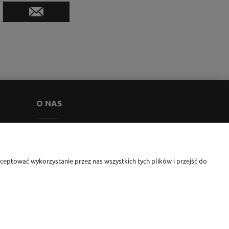
O NAS
Kontakt
Gdzie nas spotkacie
eptować wykorzystanie przez nas wszystkich tych plików i przejść do
Blog
O firmie
i Monika Jesionkiewicz-Branas NIP: 1231122407 l REGON: