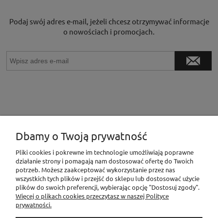
Podaj swój adres e-mail, jeżeli chcesz otrzymywać informacje
o nowościach i promocjach.
Dbamy o Twoją prywatność
INFORMACJE
Pliki cookies i pokrewne im technologie umożliwiają poprawne
działanie strony i pomagają nam dostosować ofertę do Twoich
potrzeb. Możesz zaakceptować wykorzystanie przez nas
wszystkich tych plików i przejść do sklepu lub dostosować użycie
MOJE KONTO
plików do swoich preferencji, wybierając opcję "Dostosuj zgody".
Więcej o plikach cookies przeczytasz w naszej Polityce
prywatności.
PŁATNOŚCI I DOSTAWA