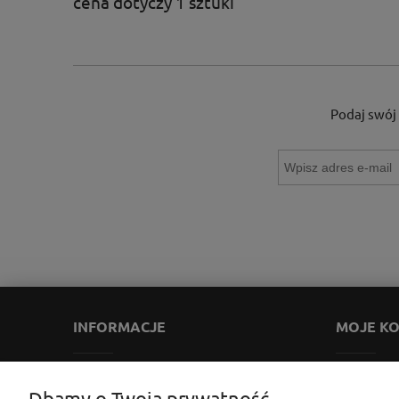
cena dotyczy 1 sztuki
Podaj swój 
INFORMACJE
MOJE K
Zwroty i reklamacje
Twoje zamów
Dbamy o Twoją prywatność