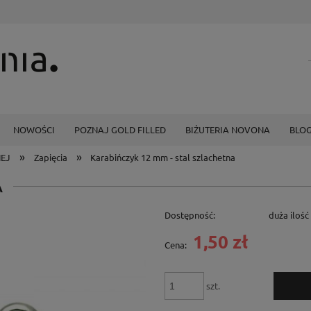
NOWOŚCI
POZNAJ GOLD FILLED
BIŻUTERIA NOVONA
BLO
»
»
NEJ
Zapięcia
Karabińczyk 12 mm - stal szlachetna
A
Dostępność:
duża ilość
1,50 zł
Cena:
szt.