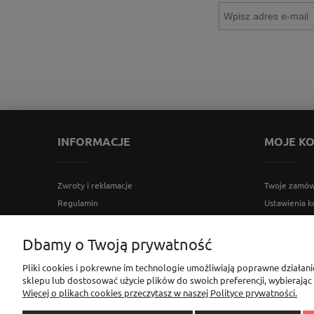
INFORMACJE
MOJE K
Zwroty i reklamacje
Twoje zamów
Regulamin
Ustawienia k
Polityka prywatności
Przechowaln
Ustawienia plików cookies
Dbamy o Twoją prywatność
Bezpieczeństwo użytkowania produktów
Pliki cookies i pokrewne im technologie umożliwiają poprawne działan
sklepu lub dostosować użycie plików do swoich preferencji, wybierając
Sklep Elementownia |Al. Niepodległości 76/78, 02-626 Wa
Więcej o plikach cookies przeczytasz w naszej Polityce prywatności.