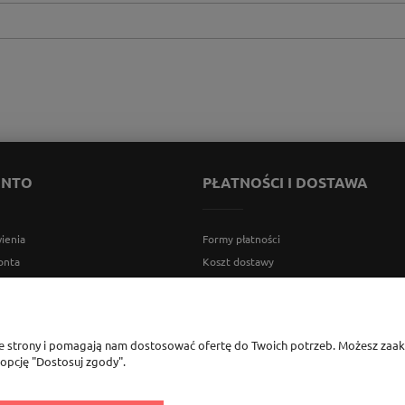
ONTO
PŁATNOŚCI I DOSTAWA
ienia
Formy płatności
onta
Koszt dostawy
ia
Czas realizacji zamówienia
Nasz system rabatowy
ie strony i pomagają nam dostosować ofertę do Twoich potrzeb. Możesz zaakc
 opcję "Dostosuj zgody".
rszawa, woj. mazowieckie | tel.
600888206
| sklep@elementow
nia.pl
| Kamon
541058992