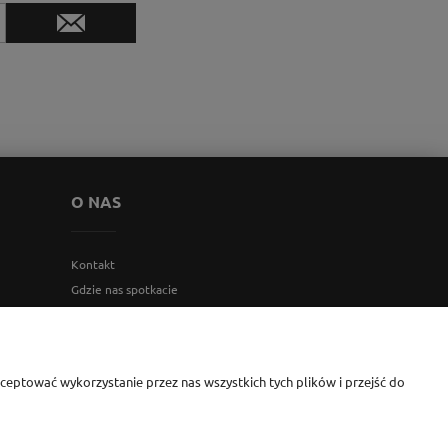
O NAS
Kontakt
Gdzie nas spotkacie
Blog
O firmie
eptować wykorzystanie przez nas wszystkich tych plików i przejść do
i Monika Jesionkiewicz-Branas NIP: 1231122407 l REGON: