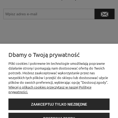
Dbamy o Twoją prywatność
INFORMACJE
Pliki cookies i pokrewne im technologie umożliwiają poprawne
działanie strony i pomagają nam dostosować ofertę do Twoich
potrzeb. Możesz zaakceptować wykorzystanie przez nas
wszystkich tych plików i przejść do sklepu lub dostosować użycie
MOJE KONTO
plików do swoich preferencji, wybierając opcję "Dostosuj zgody".
Więcej o plikach cookies przeczytasz w naszej Polityce
prywatności.
PŁATNOŚCI I DOSTAWA
ZAAKCEPTUJ TYLKO NIEZBĘDNE
O NAS