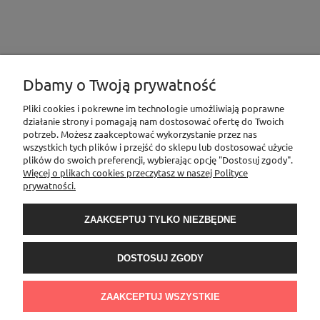
Dbamy o Twoją prywatność
INFORMACJE
Pliki cookies i pokrewne im technologie umożliwiają poprawne
działanie strony i pomagają nam dostosować ofertę do Twoich
potrzeb. Możesz zaakceptować wykorzystanie przez nas
wszystkich tych plików i przejść do sklepu lub dostosować użycie
MOJE KONTO
plików do swoich preferencji, wybierając opcję "Dostosuj zgody".
Więcej o plikach cookies przeczytasz w naszej Polityce
prywatności.
PŁATNOŚCI I DOSTAWA
ZAAKCEPTUJ TYLKO NIEZBĘDNE
O NAS
DOSTOSUJ ZGODY
Sklep Elementownia |Al. Niepodległości 76/78, 02-626 Warszawa, woj.
mazowieckie | tel.
600888206
| sklep@elementow
nia.pl
| Kamoni Monika
ZAAKCEPTUJ WSZYSTKIE
Jesionkiewicz-Branas NIP: 1231122407 l REGON: 541058992