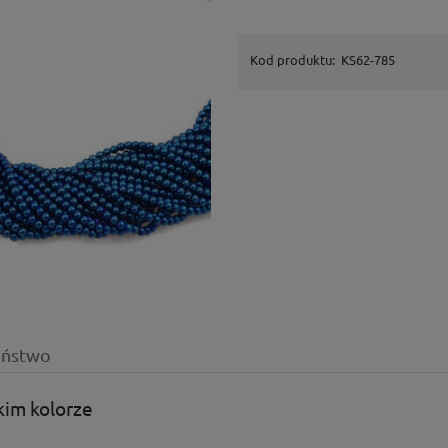
Kod produktu:
KS62-785
eństwo
kim kolorze