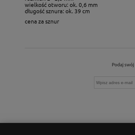
wielkość otworu: ok. 0,6 mm
długość sznura: ok. 39 cm
cena za sznur
Podaj swój 