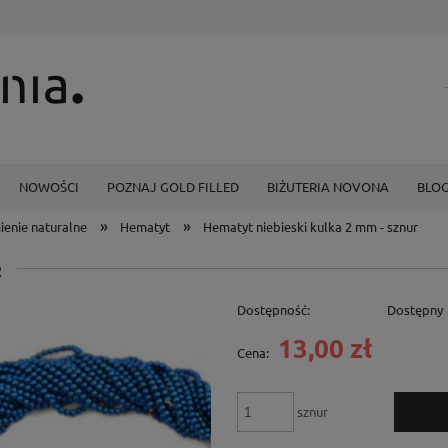
NOWOŚCI
POZNAJ GOLD FILLED
BIŻUTERIA NOVONA
BLO
»
»
ienie naturalne
Hematyt
Hematyt niebieski kulka 2 mm - sznur
R
Dostępność:
Dostępny
13,00 zł
Cena:
sznur