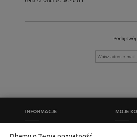
cena za sznur dł. ok. 40 cm
Podaj swój 
INFORMACJE
MOJE K
Zwroty i reklamacje
Twoje zamów
Dbamy o Twoją prywatność