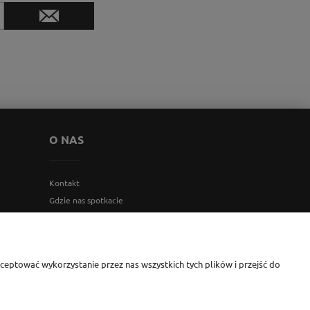
O NAS
Kontakt
Gdzie nas spotkacie
Blog
O firmie
eptować wykorzystanie przez nas wszystkich tych plików i przejść do
i Monika Jesionkiewicz-Branas NIP: 1231122407 l REGON: