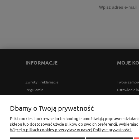
INFORMACJE
MOJE K
Zwroty i reklamacje
Twoje zamów
Regulamin
Ustawienia k
Polityka prywatności
Przechowaln
Ustawienia plików cookies
Dbamy o Twoją prywatność
Bezpieczeństwo użytkowania produktów
Pliki cookies i pokrewne im technologie umożliwiają poprawne działan
sklepu lub dostosować użycie plików do swoich preferencji, wybierając
Sklep Elementownia |Al. Niepodległości 76/78, 02-626 Wa
Więcej o plikach cookies przeczytasz w naszej Polityce prywatności.