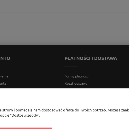
ONTO
PŁATNOŚCI I DOSTAWA
ienia
Formy płatności
onta
Koszt dostawy
ia
Czas realizacji zamówienia
Nasz system rabatowy
ie strony i pomagają nam dostosować ofertę do Twoich potrzeb. Możesz zaakc
 opcję "Dostosuj zgody".
rszawa, woj. mazowieckie | tel.
600888206
| sklep@elementow
nia.pl
| Kamon
541058992