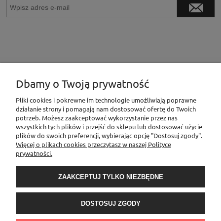
Dbamy o Twoją prywatność
INFORMACJE
Pliki cookies i pokrewne im technologie umożliwiają poprawne
działanie strony i pomagają nam dostosować ofertę do Twoich
potrzeb. Możesz zaakceptować wykorzystanie przez nas
wszystkich tych plików i przejść do sklepu lub dostosować użycie
MOJE KONTO
plików do swoich preferencji, wybierając opcję "Dostosuj zgody".
Więcej o plikach cookies przeczytasz w naszej Polityce
prywatności.
PŁATNOŚCI I DOSTAWA
ZAAKCEPTUJ TYLKO NIEZBĘDNE
O NAS
DOSTOSUJ ZGODY
Sklep Elementownia |Al. Niepodległości 76/78, 02-626 Warszawa, woj.