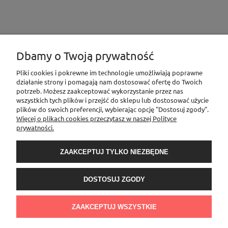
Dbamy o Twoją prywatność
INFORMACJE
Pliki cookies i pokrewne im technologie umożliwiają poprawne
działanie strony i pomagają nam dostosować ofertę do Twoich
potrzeb. Możesz zaakceptować wykorzystanie przez nas
wszystkich tych plików i przejść do sklepu lub dostosować użycie
MOJE KONTO
plików do swoich preferencji, wybierając opcję "Dostosuj zgody".
Więcej o plikach cookies przeczytasz w naszej Polityce
prywatności.
PŁATNOŚCI I DOSTAWA
ZAAKCEPTUJ TYLKO NIEZBĘDNE
O NAS
DOSTOSUJ ZGODY
Sklep Elementownia |Al. Niepodległości 76/78, 02-626 Warszawa, woj.
mazowieckie | tel.
600888206
| sklep@elementow
nia.pl
| Kamoni Monika
ZAAKCEPTUJ WSZYSTKIE
Jesionkiewicz-Branas NIP: 1231122407 l REGON: 541058992