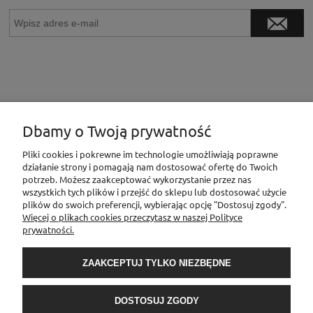
Dbamy o Twoją prywatność
INFORMACJE
Pliki cookies i pokrewne im technologie umożliwiają poprawne
działanie strony i pomagają nam dostosować ofertę do Twoich
potrzeb. Możesz zaakceptować wykorzystanie przez nas
wszystkich tych plików i przejść do sklepu lub dostosować użycie
MOJE KONTO
plików do swoich preferencji, wybierając opcję "Dostosuj zgody".
Więcej o plikach cookies przeczytasz w naszej Polityce
prywatności.
PŁATNOŚCI I DOSTAWA
ZAAKCEPTUJ TYLKO NIEZBĘDNE
O NAS
DOSTOSUJ ZGODY