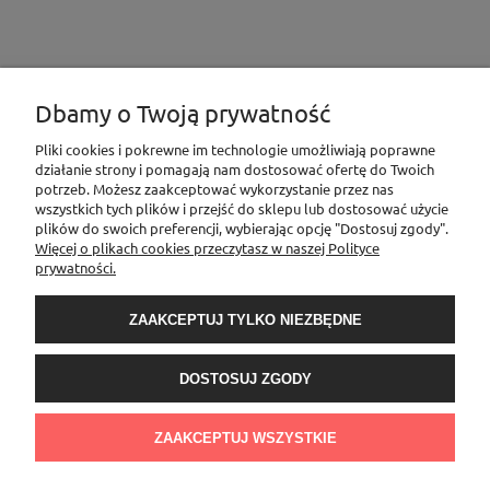
Dbamy o Twoją prywatność
INFORMACJE
Pliki cookies i pokrewne im technologie umożliwiają poprawne
działanie strony i pomagają nam dostosować ofertę do Twoich
potrzeb. Możesz zaakceptować wykorzystanie przez nas
wszystkich tych plików i przejść do sklepu lub dostosować użycie
MOJE KONTO
plików do swoich preferencji, wybierając opcję "Dostosuj zgody".
Więcej o plikach cookies przeczytasz w naszej Polityce
prywatności.
PŁATNOŚCI I DOSTAWA
ZAAKCEPTUJ TYLKO NIEZBĘDNE
O NAS
DOSTOSUJ ZGODY
Sklep Elementownia |Al. Niepodległości 76/78, 02-626 Warszawa, woj.
mazowieckie | tel.
600888206
| sklep@elementow
nia.pl
| Kamoni Monika
ZAAKCEPTUJ WSZYSTKIE
Jesionkiewicz-Branas NIP: 1231122407 l REGON: 541058992