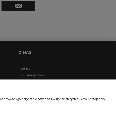
O NAS
Kontakt
Gdzie nas spotkacie
Blog
O firmie
eptować wykorzystanie przez nas wszystkich tych plików i przejść do
i Monika Jesionkiewicz-Branas NIP: 1231122407 l REGON: