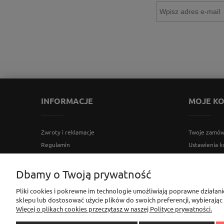
INFORMACJE
MOJE K
Zwroty i reklamacje
Twoje zamów
Regulamin
Ustawienia k
Polityka prywatności
Przechowaln
Ustawienia plików cookies
Dbamy o Twoją prywatność
Bezpieczeństwo użytkowania produktów
Pliki cookies i pokrewne im technologie umożliwiają poprawne działan
sklepu lub dostosować użycie plików do swoich preferencji, wybierając
Sklep Elementownia |Al. Niepodległości 76/78, 02-626 Wa
Więcej o plikach cookies przeczytasz w naszej Polityce prywatności.