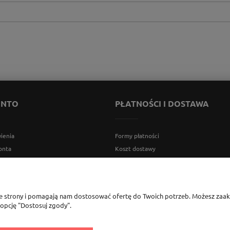
ONTO
PŁATNOŚCI I DOSTAWA
ienia
Formy płatności
onta
Koszt dostawy
ia
Czas realizacji zamówienia
Nasz system rabatowy
ie strony i pomagają nam dostosować ofertę do Twoich potrzeb. Możesz zaakc
 opcję "Dostosuj zgody".
rszawa, woj. mazowieckie | tel.
600888206
| sklep@elementow
nia.pl
| Kamon
541058992