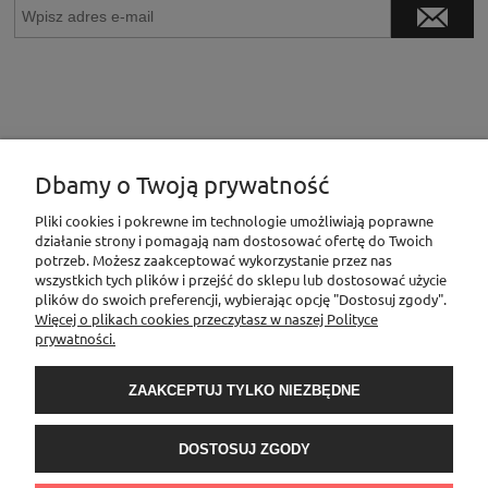
Dbamy o Twoją prywatność
INFORMACJE
Pliki cookies i pokrewne im technologie umożliwiają poprawne
działanie strony i pomagają nam dostosować ofertę do Twoich
potrzeb. Możesz zaakceptować wykorzystanie przez nas
wszystkich tych plików i przejść do sklepu lub dostosować użycie
MOJE KONTO
plików do swoich preferencji, wybierając opcję "Dostosuj zgody".
Więcej o plikach cookies przeczytasz w naszej Polityce
prywatności.
PŁATNOŚCI I DOSTAWA
ZAAKCEPTUJ TYLKO NIEZBĘDNE
O NAS
DOSTOSUJ ZGODY
Sklep Elementownia |Al. Niepodległości 76/78, 02-626 Warszawa, woj.