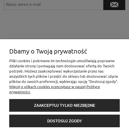
Dbamy o Twoją prywatność
INFORMACJE
Pliki cookies i pokrewne im technologie umożliwiają poprawne
działanie strony i pomagają nam dostosować ofertę do Twoich
potrzeb. Możesz zaakceptować wykorzystanie przez nas
MOJE KONTO
wszystkich tych plików i przejść do sklepu lub dostosować użycie
plików do swoich preferencji, wybierając opcję "Dostosuj zgody".
Więcej o plikach cookies przeczytasz w naszej Polityce
prywatności.
PŁATNOŚCI I DOSTAWA
ZAAKCEPTUJ TYLKO NIEZBĘDNE
O NAS
DOSTOSUJ ZGODY
Sklep Elementownia |Al. Niepodległości 76/78, 02-626 Warszawa, woj.